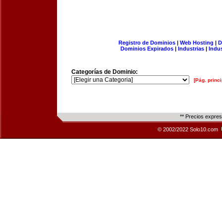
Registro de Dominios
|
Web Hosting
|
D
Dominios Expirados
|
Industrias
|
Indu
Categorías de Dominio:
[Pág. princi
** Precios expre
© 2002/2022 Solo10.com