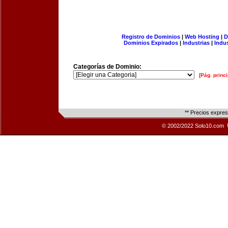
Registro de Dominios
|
Web Hosting
|
D
Dominios Expirados
|
Industrias
|
Indu
Categorías de Dominio:
[Pág. princi
** Precios expre
© 2002/2022 Solo10.com