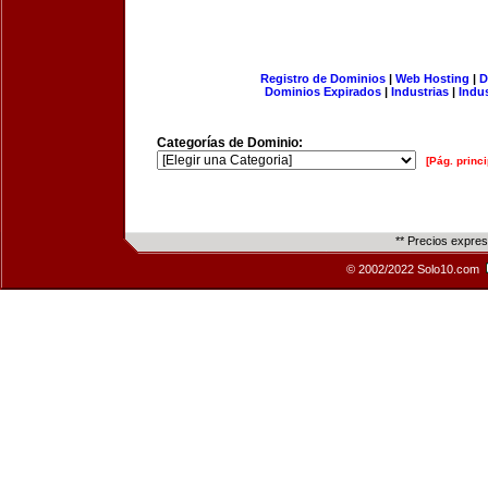
Registro de Dominios
|
Web Hosting
|
D
Dominios Expirados
|
Industrias
|
Indu
Categorías de Dominio:
[Pág. princi
** Precios expre
© 2002/2022 Solo10.com