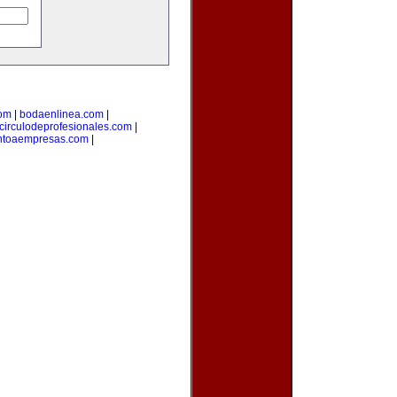
com
|
bodaenlinea.com
|
circulodeprofesionales.com
|
ntoaempresas.com
|