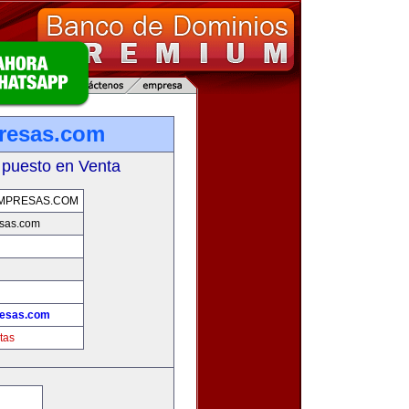
resas.com
 puesto en Venta
MPRESAS.COM
sas.com
esas.com
tas