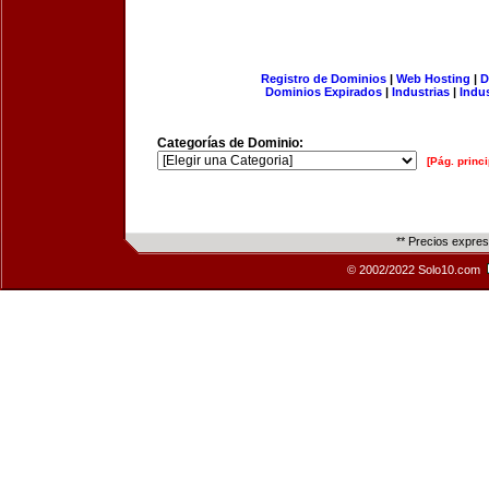
Registro de Dominios
|
Web Hosting
|
D
Dominios Expirados
|
Industrias
|
Indu
Categorías de Dominio:
[Pág. princi
** Precios expre
© 2002/2022 Solo10.com