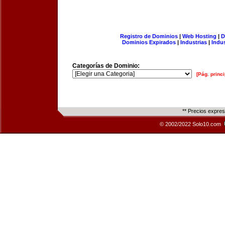
Registro de Dominios
|
Web Hosting
|
D
Dominios Expirados
|
Industrias
|
Indu
Categorías de Dominio:
[Pág. princi
** Precios expre
© 2002/2022 Solo10.com