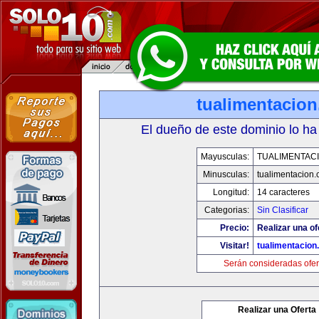
tualimentacio
El dueño de este dominio lo ha
Mayusculas:
TUALIMENTAC
Minusculas:
tualimentacion
Longitud:
14 caracteres
Categorias:
Sin Clasificar
Precio:
Realizar una of
Visitar!
tualimentacion
Serán consideradas ofer
Realizar una Oferta