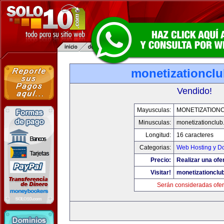
monetizationcl
Vendido!
Mayusculas:
MONETIZATION
Minusculas:
monetizationclub
Longitud:
16 caracteres
Categorias:
Web Hosting y D
Precio:
Realizar una ofer
Visitar!
monetizationclu
Serán consideradas ofer