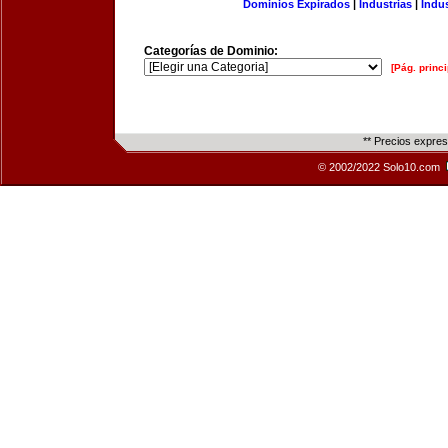
Dominios Expirados
|
Industrias
|
Indu
Categorías de Dominio:
[Pág. princi
** Precios expre
© 2002/2022 Solo10.com