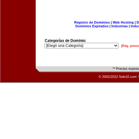
Registro de Dominios
|
Web Hosting
|
D
Dominios Expirados
|
Industrias
|
Indu
Categorías de Dominio:
[Pág. princi
** Precios expre
© 2002/2022 Solo10.com