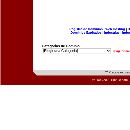
Registro de Dominios
|
Web Hosting
|
D
Dominios Expirados
|
Industrias
|
Indu
Categorías de Dominio:
[Pág. princi
** Precios expre
© 2002/2022 Solo10.com