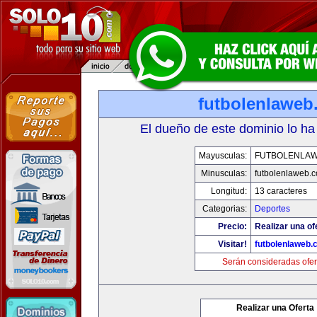
futbolenlaweb
El dueño de este dominio lo ha
Mayusculas:
FUTBOLENLA
Minusculas:
futbolenlaweb.
Longitud:
13 caracteres
Categorias:
Deportes
Precio:
Realizar una of
Visitar!
futbolenlaweb
Serán consideradas ofer
Realizar una Oferta