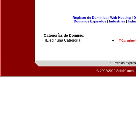
Registro de Dominios
|
Web Hosting
|
D
Dominios Expirados
|
Industrias
|
Indu
Categorías de Dominio:
[Pág. princi
** Precios expre
© 2002/2022 Solo10.com