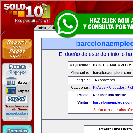
barcelonaemple
El dueño de este dominio lo ha
Mayusculas:
BARCELONAEMPLEOS
Minusculas:
barcelonaempleos.com
Longitud:
16 caracteres
Categorias:
PaÃ­ses y Ciudades
,
Pro
Precio:
Realizar una oferta!
Visitar!
barcelonaempleos.com
Serán consideradas ofer
Realizar una Oferta