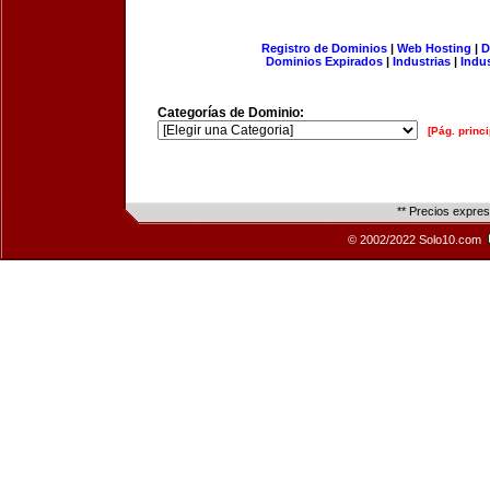
Registro de Dominios
|
Web Hosting
|
D
Dominios Expirados
|
Industrias
|
Indu
Categorías de Dominio:
[Pág. princi
** Precios expre
© 2002/2022 Solo10.com