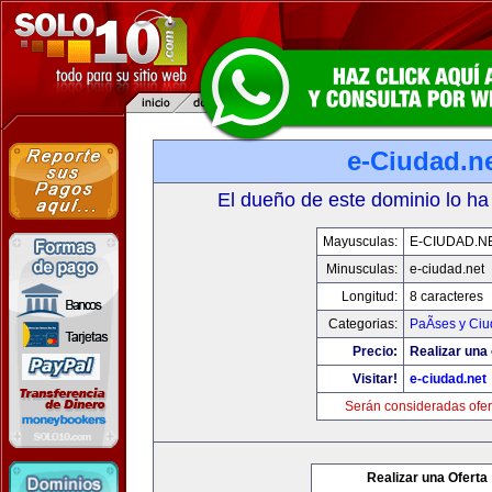
e-Ciudad.n
El dueño de este dominio lo ha
Mayusculas:
E-CIUDAD.N
Minusculas:
e-ciudad.net
Longitud:
8 caracteres
Categorias:
PaÃ­ses y Ci
Precio:
Realizar una 
Visitar!
e-ciudad.net
Serán consideradas ofer
Realizar una Oferta