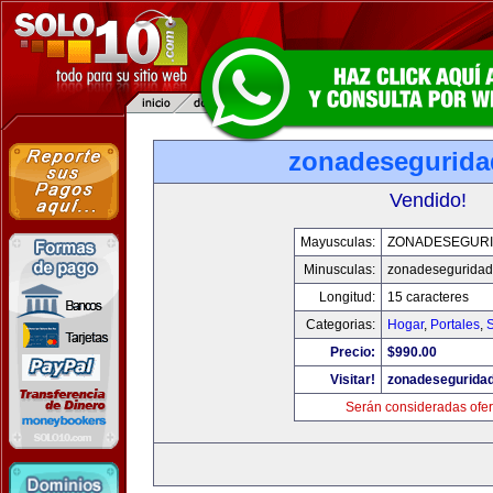
zonadesegurid
Vendido!
Mayusculas:
ZONADESEGUR
Minusculas:
zonadesegurida
Longitud:
15 caracteres
Categorias:
Hogar
,
Portales
,
Precio:
$990.00
Visitar!
zonadesegurida
Serán consideradas ofer